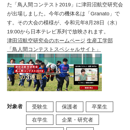
た「鳥人間コンテスト2019」に津田沼航空研究会
が出場しました。今年の機体名は「Granato」で
す。その大会の模様が、令和元年8月28日（水）
19:00から日本テレビ系列で放映されます。
津田沼航空研究会のホームページ
生産工学部
「鳥人間コンテストスペシャルサイト」
対象者
受験生
保護者
卒業生
在学生
企業・研究者